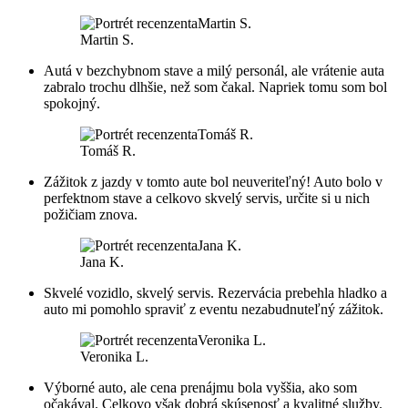
Martin S.
Autá v bezchybnom stave a milý personál, ale vrátenie auta
zabralo trochu dlhšie, než som čakal. Napriek tomu som bol
spokojný.
Tomáš R.
Zážitok z jazdy v tomto aute bol neuveriteľný! Auto bolo v
perfektnom stave a celkovo skvelý servis, určite si u nich
požičiam znova.
Jana K.
Skvelé vozidlo, skvelý servis. Rezervácia prebehla hladko a
auto mi pomohlo spraviť z eventu nezabudnuteľný zážitok.
Veronika L.
Výborné auto, ale cena prenájmu bola vyššia, ako som
očakával. Celkovo však dobrá skúsenosť a kvalitné služby.