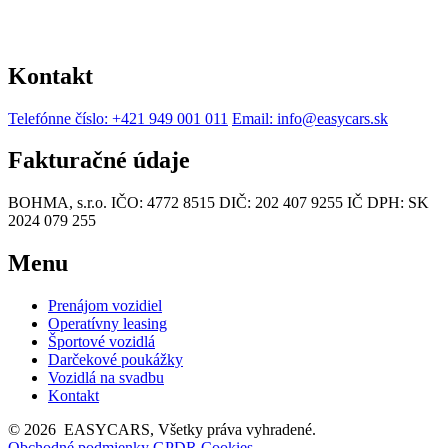
Kontakt
Telefónne číslo: +421 949 001 011
Email: info@easycars.sk
Fakturačné údaje
BOHMA, s.r.o.
IČO: 4772 8515
DIČ: 202 407 9255
IČ DPH: SK
2024 079 255
Menu
Prenájom vozidiel
Operatívny leasing
Športové vozidlá
Darčekové poukážky
Vozidlá na svadbu
Kontakt
© 2026 EASYCARS, Všetky práva vyhradené.
Obchodné podmienky
GPDR
Cookies