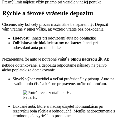
Presný limit nájdete vždy priamo pri vozidle v našej ponuke.
Rýchle a férové vrátenie depozitu
Chceme, aby bol celý proces maximálne transparentný. Depozit
vám vrátime v plnej výške, ak vozidlo vrátite bez poškodenia:
Hotovosť:
ihneď pri odovzdaní auta po obhliadke
Odblokovanie blokácie sumy na karte:
ihneď pri
odovzdaní auta po obhliadke
Nezabudnite, že auto je potrebné vrátiť s
plnou nádržou ⛽.
Ak
nebude dotankované, z depozitu odpočítame náklady na palivo
alebo poplatok za dotankovanie.
Skvelý výber vozidiel a veľmi profesionálny prístup. Auto na
svadbu bolo čisté a krásne pripravené, určite odporúčam.
Petra H.
Luxusné autá, ktoré si naozaj užijete! Komunikácia pri
rezervácii bola rýchla a jednoduchá. Menšie nedorozumenie s
termínom, ale vyriešili to promptne.