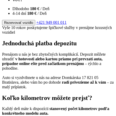
Dlhodobo
180 €
/ Deň
4-14 dní
180 €
/ Deň
+421 949 001 011
Rezervovať vozidlo
Vyše 10 rokov poskytujeme špičkové služby v prenájme luxusných
vozidiel
Jednoduchá platba depozitu
Prenájom u nás je bez zbytočných komplikácií. Depozit môžete
uhradiť
v hotovosti alebo kartou priamo pri prevzatí auta,
prípadne online ešte pred začiatkom prenájmu
– rýchlo a
pohodlne.
Auto si vyzdvihnete u nás na adrese Domkárska 17 821 05
Bratislava, alebo vám ho po dohode
radi privezieme až k vám
– za
malý príplatok.
Koľko kilometrov môžete prejsť?
Každý deň máte k dispozícii
stanovený počet kilometrov podľa
konkrétneho modelu auta.