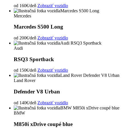
od
160€
/deň
Zobraziť vozidlo
Mercedes
Marcedes S500 Long
od
200€
/deň
Zobraziť vozidlo
Audi
RSQ3 Sportback
od
150€
/deň
Zobraziť vozidlo
Land Rover
Defender V8 Urban
od
140€
/deň
Zobraziť vozidlo
BMW
M850i xDrive coupé blue