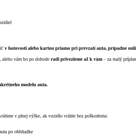
zidiel
diť
v hotovosti alebo kartou priamo pri prevzatí auta, prípadne on
a, alebo vám ho po dohode
radi privezieme až k vám
– za malý príplat
nkrétneho modelu auta.
átime v plnej výške, ak vozidlo vrátite bez poškodenia:
auta po obhliadke